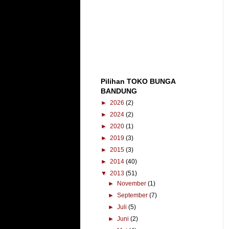
Pilihan TOKO BUNGA
BANDUNG
►
2026
(2)
►
2024
(2)
►
2020
(1)
►
2019
(3)
►
2015
(3)
►
2014
(40)
▼
2013
(51)
►
November
(1)
►
September
(7)
►
Juli
(5)
►
Juni
(2)