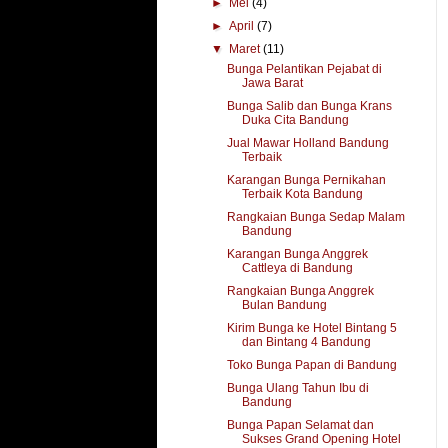
►
Mei
(4)
►
April
(7)
▼
Maret
(11)
Bunga Pelantikan Pejabat di
Jawa Barat
Bunga Salib dan Bunga Krans
Duka Cita Bandung
Jual Mawar Holland Bandung
Terbaik
Karangan Bunga Pernikahan
Terbaik Kota Bandung
Rangkaian Bunga Sedap Malam
Bandung
Karangan Bunga Anggrek
Cattleya di Bandung
Rangkaian Bunga Anggrek
Bulan Bandung
Kirim Bunga ke Hotel Bintang 5
dan Bintang 4 Bandung
Toko Bunga Papan di Bandung
Bunga Ulang Tahun Ibu di
Bandung
Bunga Papan Selamat dan
Sukses Grand Opening Hotel